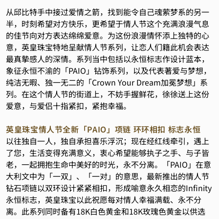
从邱比特手中接过爱情之箭，找到能令自己魂萦梦系的另一
半，时刻希望对方快乐，更希望于情人节这个充满浪漫气息
的佳节向对方表达绵绵爱意。为这份浪漫情怀添上独特的心
意，英皇珠宝特地呈献情人节系列，让恋人们籍此机会表达
最真摰感人的深情。系列当中包括以永恒标志作设计蓝本，
象征永恒不渝的「PAIO」钻饰系列，以及代表著爱与梦想，
纯洁无暇、独一无二的「Crown Your Dream加冕梦想」系
列。在这个情人节的街道上，不妨手握鲜花，徐徐送上这份
爱意，与爱侣十指紧扣，紧抱幸福。
英皇珠宝情人节全新「PAIO」项链 环环相扣 标志永恒
以往独自一人，独自承担喜乐浮沉；现在经红线牵引，遇上
了您，生活变得充满意义，衷心希望能够执子之手、与子皆
老，一起拥抱生命中美好的时光，永不分离。「PAIO」在意
大利文中为「一双」、「一对」的意思，最新推出的情人节
钻石项链以双环设计紧紧相扣，形成喻意永久相恋的Infinity
永恒标志，英皇珠宝以此祝愿每对情人幸福满载、永不分
离。此系列同时备有18K白色黄金和18K玫瑰色黄金以供选