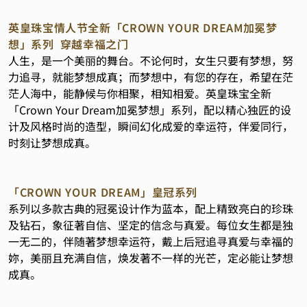
英皇珠宝情人节全新「CROWN YOUR DREAM加冕梦
想」系列 穿越幸福之门
人生，是一个美丽的舞台。不论何时，女生只要有梦想，努
力追寻，就能梦想成真；而梦想中，有您的存在，希望在茫
茫人海中，能静候与你相聚，相知相爱。英皇珠宝全新
「Crown Your Dream加冕梦想」系列，配以精心独匠的设
计及风格时尚的造型，瞬间幻化成爱的幸运符，伴爱同行，
时刻让梦想成真。
「CROWN YOUR DREAM」皇冠系列
系列以多款古典的冠冕设计作为蓝本，配上精致亮白的珍珠
及钻石，象征著自信、坚定的信念与真爱。每位女生都是独
一无二的，伴随著梦想幸运符，戴上后冠追寻真爱与幸福的
妳，美丽且充满自信，焕发著不一样的光芒，定必能让梦想
成真。