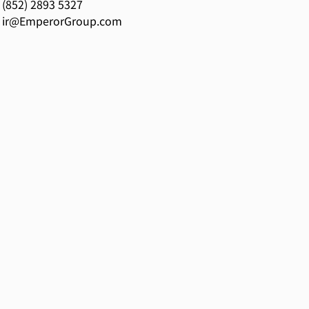
(852) 2893 5327
ir@EmperorGroup.com