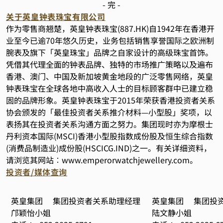
- 完 -
关于英皇钟表珠宝有限公司
作为零售商翘楚，英皇钟表珠宝(887.HK)自1942年在香港开
业至今已逾70年悠久历史，业务包括销售享誉国际之欧洲制
腕表及旗下「英皇珠宝」品牌之自家设计的高级珠宝首饰。
凭借其代理全面的钟表品牌、独特的市场推广策略以及遍布
香港、澳门、中国及新加坡黄金地段的广泛零售网络，英皇
钟表珠宝在全球各地中高收入人士的目标顾客群中已建立稳
固的品牌形象。英皇钟表珠宝于2015年荣获香港投资者关系
协会颁发的「最佳投资者关系推介材料—小型股」奖项，以
表扬其在投资者关系沟通方面之努力。集团现时亦为摩根士
丹利资本国际(MSCI)香港小型股指数成份股及恒生综合指数
(消费品制造业)成份股(HSCICG.IND)之一。有关详细资料，
请浏览其网站︰
www.emperorwatchjewellery.com
。
投资者/媒体查询
英皇集团 集团投资者关系助理经理
英皇集团 集团投
邝颖怡小姐
陆文静小姐