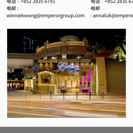
电话︰+852 2835 6791
电话︰+852 2835 6
电邮 :
电邮
winniekwong@emperorgroup.com
:
annaluk@empero