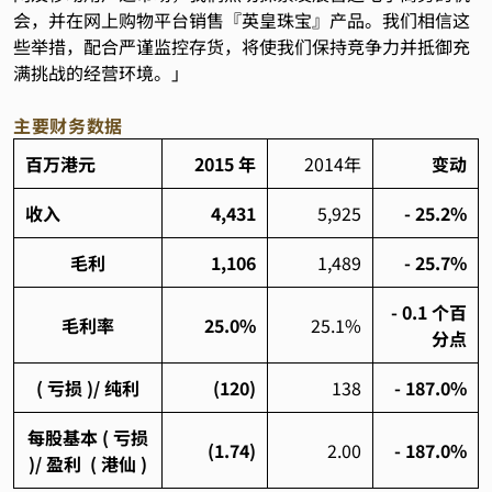
会，并在网上购物平台销售『英皇珠宝』产品。我们相信这
些举措，配合严谨监控存货，将使我们保持竞争力并抵御充
满挑战的经营环境。」
主要财务数据
百万港元
2015
年
2014年
变动
收入
4,431
5,925
- 25.2%
毛利
1,106
1,489
- 25.7%
- 0.1
个百
毛利率
25.0%
25.1%
分点
(
亏损
)/
纯利
(120)
138
- 187.0%
每股基本
(
亏损
(1.74)
2.00
- 187.0%
)/
盈利
(
港仙
)