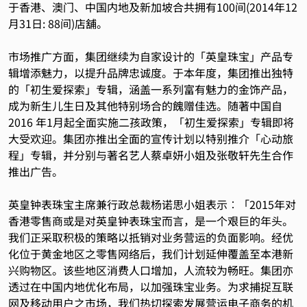
于香港、澳门、中国内地及新加坡合共拥有100间(2014年12
月31日: 88间)店舖。
市场推广方面，集团继续为自家设计的「英皇珠宝」产品专
辑增添魅力，以提升品牌忠诚度。于本年度，集团推出独特
的「初生爱探索」专辑，涵盖一系列富有魅力的金饰产品，
成为新生儿生日及其他特别场合的餽赠佳选。随著中国自
2016 年1月起全面实施二孩政策，「初生爱探索」专辑即将
大受欢迎。集团亦推出全面的宣传计划以特别推介「心动旅
程」专辑，并分别与著名艺人蔡卓妍小姐及张敬轩先生合作
推出广告。
英皇钟表珠宝主席兼行政总裁杨诺思小姐表示︰「2015年对
香港零售商或是对英皇钟表珠宝而言，是一个艰巨的年头。
我们正采取积极的策略以抵销对业务营运的负面影响。经优
化位于黄金地区之零售网络后，我们计划延伸覆盖至本港新
兴购物区。该些地区消费人口增加，人流较为畅旺。集团亦
透过在中国内地优化布局，以加强珠宝业务。为求捕捉互联
网及移动用户之市场，我们热切探索发展营运电子商务的机