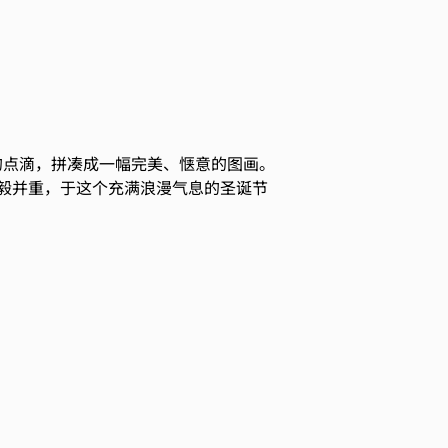
喜与乐的点滴，拼凑成一幅完美、惬意的图画。
毅并重，于这个充满浪漫气息的圣诞节