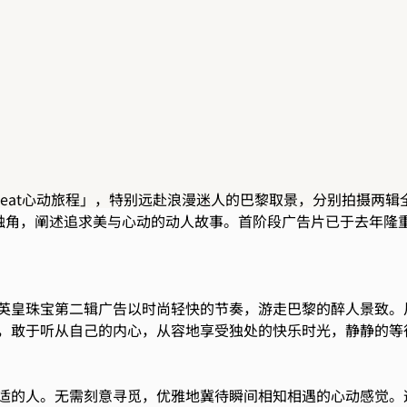
eat心动旅程」，特别远赴浪漫迷人的巴黎取景，分别拍摄两辑全新广
心灵触角，阐述追求美与心动的动人故事。首阶段广告片已于去年
皇珠宝第二辑广告以时尚轻快的节奏，游走巴黎的醉人景致。片中贯
，敢于听从自己的内心，从容地享受独处的快乐时光，静静的等
适的人。无需刻意寻觅，优雅地冀待瞬间相知相遇的心动感觉。