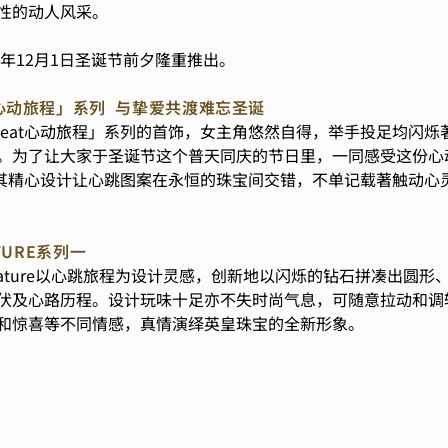
性的动人风采。
5年12月1日圣诞节前夕隆重推出。
T心动旅程」系列 与挚爱共渡难忘圣诞
tbeat心动旅程」系列的首饰，女主角悠然自得，举手投足均闪
。为了让大家于圣诞节这个普天同庆的节日里，一同感受这份心
系列，其精心设计让心跳图案在永恒的珠宝间交错，不单记载著触动
ATURE系列一
ey」Signature以心跳旅程为设计灵感，创新地以闪烁的钻石拼凑
伏及心路历程。设计玩味十足亦不失时尚气息，可随意拉动和调
和惊喜等不同情感，真情演绎英皇珠宝的全新形象。