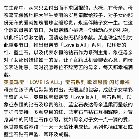
在生命中，从来只会付出而不求回报的，大概只有母亲。母
亲毫无保留地把大半生美丽的岁月奉献给孩子，对子女的那
份无私的爱就如瑰丽珠宝般珍贵，永远伴随子女一生。在这
个歌颂母亲的节日，为母亲精心挑选一份触动心灵的礼物，
以此细诉感激之情，回馈这份无私的奉献。英皇珠宝特别为
此重要节日，推出母亲节「Love is All」系列，以珍贵的
红、蓝宝石，以及代表永恒的钻石作为系列主角，象征母亲
对子女那份始终如一的爱，让子女籍此机会聊表心意，向母
亲表达谢意。同时祝愿每位不辞劳苦的母亲，每天都幸福满
载。
英皇珠宝「LOVE IS ALL」宝石系列 歌颂恩情 闪烁幸福
母亲在孩子背后默默的付出，无限度的包容，成就子女精彩
丰盛的人生。英皇珠宝母亲节「Love is All」宝石系列，以
象征永恒的钻石及珍贵的红、蓝宝石表达母亲温柔而坚毅的
守护与支持。多颗夺目的红、蓝宝石与钻石互相辉映，为置
身其中的闪耀宝石作点缀，犹如母亲对子女一点一滴的爱，
像甘露般滋养孩子一天一天茁壮地成长。系列包括红宝石或
蓝宝石钻石吊坠、耳环及戒指。