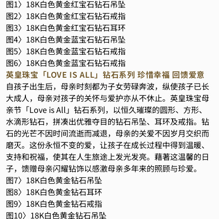
图1〉18K白色黄金红宝石钻石吊坠
图2〉18K白色黄金红宝石钻石戒指
图3〉18K白色黄金红宝石钻石耳环
图4〉18K白色黄金蓝宝石钻石吊坠
图5〉18K白色黄金蓝宝石钻石戒指
图6〉18K白色黄金蓝宝石钻石戒指
英皇珠宝「LOVE IS ALL」钻石系列 珍惜幸福 回馈爱意
自孩子出生后，母亲时刻都为子女劳碌奔波，纵使孩子已长
大成人，母亲对孩子的关怀与爱护亦从不休止。英皇珠宝母
亲节「Love is All」钻石系列，以恒久璀璨的圆形、方形、
水滴形钻石，拼凑出优雅夺目的钻石吊坠、耳环及戒指。钻
石的光芒不因时间流逝而减退，母亲的关爱不因岁月交织而
磨灭。这份永恒不变的爱，让孩子在成长过程中得到温暖、
支持和祝福，使其在人生旅途上发光发亮。藉著这温馨的日
子，馈赠母亲闪耀钻饰以感激母亲多年来的照顾与珍爱。
图7〉18K白色黄金钻石吊坠
图8〉18K白色黄金钻石耳环
图9〉18K白色黄金钻石戒指
图10〉18K白色黄金钻石吊坠