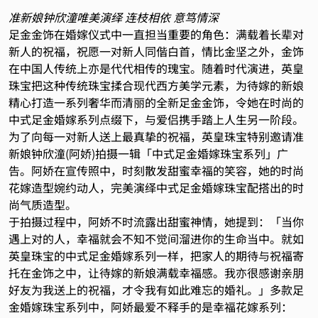
准新娘钟欣潼唯美演绎 连枝相依 意笃情深
足金金饰在婚嫁仪式中一直担当重要的角色：满载着长辈对
新人的祝福，祝愿一对新人同偕白首，情比金坚之外，金饰
在中国人传统上亦是代代相传的瑰宝。随着时代演进，英皇
珠宝把这种传统珠宝揉合现代西方美学元素，为待嫁的新娘
精心打造一系列奢华而清丽的全新足金金饰，令她在时尚的
中式足金婚嫁系列点缀下，与爱侣携手踏上人生另一阶段。
为了向每一对新人送上最真挚的祝福，英皇珠宝特别邀请准
新娘钟欣潼(阿娇)拍摄一辑「中式足金婚嫁珠宝系列」广
告。阿娇在宣传照中，时刻散发甜蜜幸福的笑容，她的时尚
花嫁造型婉约动人，完美演绎中式足金婚嫁珠宝配搭出的时
尚气质造型。
于拍摄过程中，阿娇不时流露出甜蜜神情，她提到：「当你
遇上对的人，幸福就会不知不觉间溜进你的生命当中。就如
英皇珠宝的中式足金婚嫁系列一样，把家人的期待与祝福寄
托在金饰之中，让待嫁的新娘满载幸福感。我亦很感谢亲朋
好友为我送上的祝福，才令我有如此难忘的婚礼。」多款足
金婚嫁珠宝系列中，阿娇最爱不释手的是幸福花嫁系列：