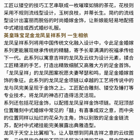
工匠以镂空的技巧工艺串联成一枚璀璨如锦的茶花，花枝则
采用不规则流线型设计，玉树良枝，并蒂长生。简约的流线
型设计出富丽而脱俗的时尚婚嫁金饰，让新娘能轻易地配搭
中式裙挂或西式婚纱礼服。
英皇珠宝足金龙凤呈祥系列 一生相依
龙凤呈祥系列将用中国传统文化融入设计中，令此足金婚嫁
系列更能展现继承传统的精髓，寄予长辈满满的祝福承传给
下一代。此系列以寓意吉祥的龙凤及云纹为设计元素，揉合
工匠精湛的手艺，打造出精致细腻又高雅大方的足金首饰。
「龙凤呈祥」的龙凤图案祝愿夫妻琴瑟和鸣，是足金婚嫁首
饰的象征。此系列的龙凤足金项链以卓越的工艺将传说中的
龙与凤完美呈现于金饰之上。工匠配合雕刻、镂空及锤打等
专业技术，将龙凤的神态打造得活灵活现。
系列还包括花冠金饰，以配搭龙凤呈祥金饰项链。花冠顶部
位置雕刻中式婚嫁中常见的「囍」有喜事成双之意，而中央
的位置同样以灿烂的花朵为主角，饰以别致的足金金链流
苏，配衬中式裙挂能完美展露出典雅造型。
龙凤于天空上比翼相飞，让人联想到同具吉祥之意的云纹图