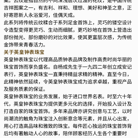
案。云纹是指自然的不同深浅层次过渡的花纹，是中国传统
吉祥图案之一，有吉利、祥和、理想、美好和神圣之意，正
好寄愿新人永浴爱河，佳偶天成。
此系列将传统云纹糅合于系列足金首饰上，灵巧的镂空设计
令造型变得更灵巧、生动而细腻，更巧妙地在首饰上营造出
部份抛光、部份磨砂的对比效果，使其更富层次感，为传统
金饰带来青春活力。
关于英皇钟表珠宝
英皇钟表珠宝以代理高品质钟表品牌及制作高贵时尚华丽的
珠宝首饰而享负盛名。自杨成先生于一九四二年创立成安记
表行，英皇钟表珠宝一直秉持精益求精的精神。直至今日，
此精神依然延续，令英皇钟表珠宝成为追求卓越，重视产品
及服务质素的保证。
英皇钟表珠宝的业务发展，始于进口世界名表。时至六十年
代，英皇钟表珠宝为提供更多元化的选择，开始投入设计及
打造自家的珠宝首饰。多年来品牌亦讲究创意与工艺，以时
尚潮流的触角为珠宝注入创新意念等元素，并且从心出发，
用心打造高品味和雅致的珠宝。每件匠心独运的珠宝首饰背
后均有著触动人心的故事，陪伴顾客经历人生各个重要时