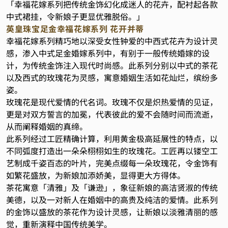
「幸福花嫁系列把传统金饰幻化成迷人的花卉，配衬起各款
中式裙挂，令新娘子更显优雅脱俗。」
英皇珠宝足金幸福花嫁系列 花开并蒂
幸福花嫁系列精巧地以深受女性钟爱的中西式花卉为设计灵
感，渗入中式足金婚嫁系列中，有别于一般传统婚嫁的设
计，为传统金饰注入现代时尚感。此系列分别以中式的茶花
以及西式的玫瑰花为灵感，寓意婚姻生活如花灿烂，缤纷多
姿。
玫瑰花是现代爱情的代名词。玫瑰不仅是炽热爱情的见证，
更是对双方誓言的加冕，代表彼此的爱不会随时间而流逝，
从而阐释婚姻的真缔。
此系列经过工匠精确计算，利用黄金极高延展性的特点，以
不同弧度打造出一朵朵栩栩如生的玫瑰花。工匠再以镂空工
艺制成千姿百态的叶片，完美点缀每一朵玫瑰花，令金饰有
如繁花盛放，为新娘加添娇美，显得更大方得体。
茶花寓意「清雅」及「谦逊」，象征新娘的高洁贤淑的传统
美德，以及一对新人在婚姻中的高贵及纯洁的爱情。此系列
的金饰以盛放的茶花作为设计灵感，让新娘以淡雅清丽的感
觉，重新演释中国传统美学。