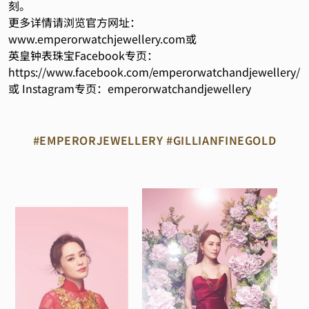
刻。
更多详情请浏览官方网址：
www.emperorwatchjewellery.com
或
英皇钟表珠宝Facebook专页：
https://www.facebook.com/emperorwatchandjewellery/
或 Instagram专页：
emperorwatchandjewellery
#EMPERORJEWELLERY #GILLIANFINEGOLD