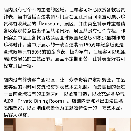
店内设有七个不同主题的区域，让顾客可细心欣赏各款名贵
钟表，当中包括百达翡丽专门店在全亚洲首间设置可展示珍
贵稀有收藏品的「Museum」展区，并由英皇钟表珠宝邀请
各收藏家特意借出珍品共诸同好。展区共设有七个专柜，昨
日宴会中呈上各款百达翡丽全球限量纪念版和极少量制作的
珍稀时计。当中所展示的一枚百达翡丽150周年纪念版更是
全球限量只有50只的铂金腕表，极为罕有，让顾客可以近距
离欣赏展品的工艺细节。展品不定期更替，让钟表爱好者可
经常耳目一新。
店内设有尊贵客户酒吧区，让一众尊贵客户定期聚会，在品
尝美酒的同时可交流欣赏钟表艺术之乐趣。而最瞩目的莫过
于目前全球独有的主题房间—以金箔打造，以及充满奢华气
派的「Private Dining Room」。店铺内更陈列出由法国著
名雕塑家，以香港维港景色为主题独特设计的一幅艺术品，
供客人观赏。