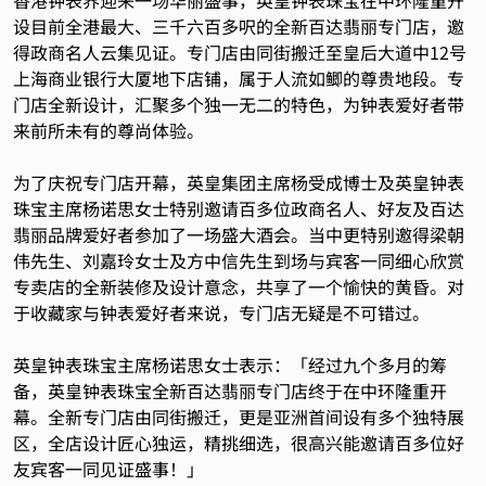
香港钟表界迎来一场华丽盛事，英皇钟表珠宝在中环隆重开
设目前全港最大、三千六百多呎的全新百达翡丽专门店，邀
得政商名人云集见证。专门店由同街搬迁至皇后大道中12号
上海商业银行大厦地下店铺，属于人流如鲫的尊贵地段。专
门店全新设计，汇聚多个独一无二的特色，为钟表爱好者带
来前所未有的尊尚体验。
为了庆祝专门店开幕，英皇集团主席杨受成博士及英皇钟表
珠宝主席杨诺思女士特别邀请百多位政商名人、好友及百达
翡丽品牌爱好者参加了一场盛大酒会。当中更特别邀得梁朝
伟先生、刘嘉玲女士及方中信先生到场与宾客一同细心欣赏
专卖店的全新装修及设计意念，共享了一个愉快的黄昏。对
于收藏家与钟表爱好者来说，专门店无疑是不可错过。
英皇钟表珠宝主席杨诺思女士表示：「经过九个多月的筹
备，英皇钟表珠宝全新百达翡丽专门店终于在中环隆重开
幕。全新专门店由同街搬迁，更是亚洲首间设有多个独特展
区，全店设计匠心独运，精挑细选，很高兴能邀请百多位好
友宾客一同见证盛事！」