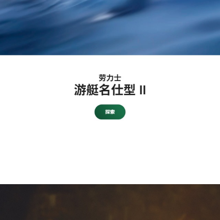
1
/
8