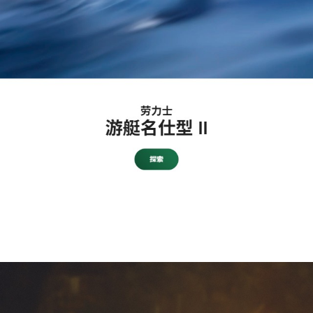
1
/
8