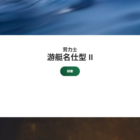
1
/
8