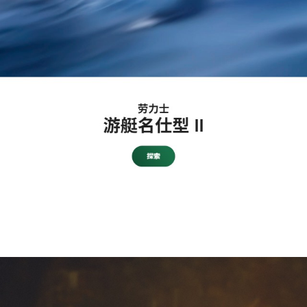
1
/
8