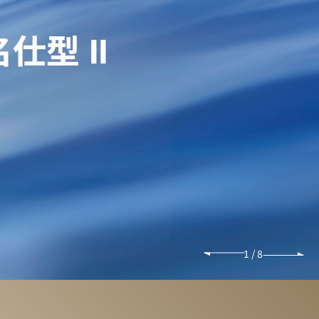
1
/
8