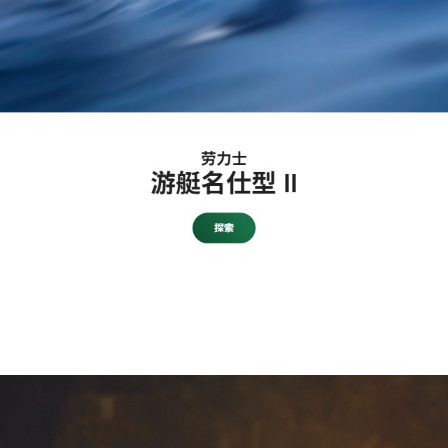
1
/
8